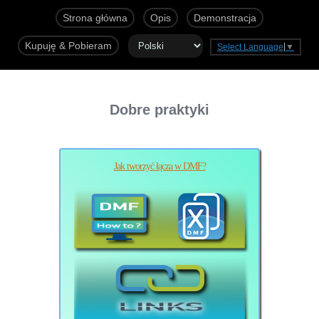
Strona główna
Opis
Demonstracja
Kupuję & Pobieram
Select Language
▼
Dobre praktyki
Jak tworzyć łącza w DMF?