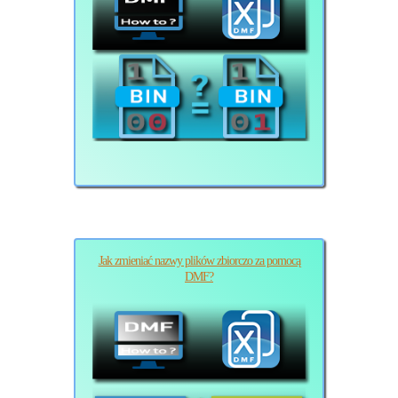
Jak zmieniać nazwy plików zbiorczo za pomocą
DMF?