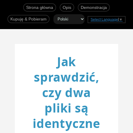
Strona główna
Opis
Demonstracja
Kupuję & Pobieram
Select Language
▼
Jak
sprawdzić,
czy dwa
pliki są
identyczne