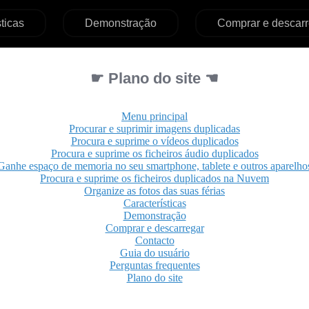
ticas
Demonstração
Comprar e descarr
☛ Plano do site ☚
Menu principal
Procurar e suprimir imagens duplicadas
Procura e suprime o vídeos duplicados
Procura e suprime os ficheiros áudio duplicados
Ganhe espaço de memoria no seu smartphone, tablete e outros aparelho
Procura e suprime os ficheiros duplicados na Nuvem
Organize as fotos das suas férias
Características
Demonstração
Comprar e descarregar
Contacto
Guia do usuário
Perguntas frequentes
Plano do site