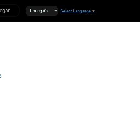
egar
Select Language
▼
s