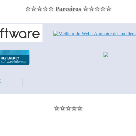
☆☆☆☆☆ Parceiros ☆☆☆☆☆
☆☆☆☆☆