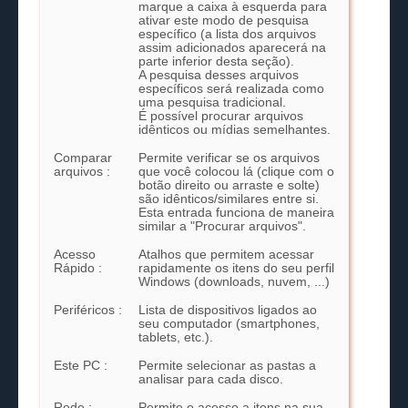
marque a caixa à esquerda para
ativar este modo de pesquisa
específico (a lista dos arquivos
assim adicionados aparecerá na
parte inferior desta seção).
A pesquisa desses arquivos
específicos será realizada como
uma pesquisa tradicional.
É possível procurar arquivos
idênticos ou mídias semelhantes.
Comparar
Permite verificar se os arquivos
arquivos :
que você colocou lá (clique com o
botão direito ou arraste e solte)
são idênticos/similares entre si.
Esta entrada funciona de maneira
similar a "Procurar arquivos".
Acesso
Atalhos que permitem acessar
Rápido :
rapidamente os itens do seu perfil
Windows (downloads, nuvem, ...)
Periféricos :
Lista de dispositivos ligados ao
seu computador (smartphones,
tablets, etc.).
Este PC :
Permite selecionar as pastas a
analisar para cada disco.
Rede :
Permite o acesso a itens na sua