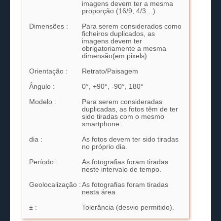
imagens devem ter a mesma
proporção (16/9, 4/3…)
Dimensões :
Para serem considerados como
ficheiros duplicados, as
imagens devem ter
obrigatoriamente a mesma
dimensão(em pixels)
Orientação :
Retrato/Paisagem
Ângulo :
0°, +90°, -90°, 180°
Modelo :
Para serem consideradas
duplicadas, as fotos têm de ter
sido tiradas com o mesmo
smartphone…
dia :
As fotos devem ter sido tiradas
no próprio dia.
Período :
As fotografias foram tiradas
neste intervalo de tempo.
Geolocalização :
As fotografias foram tiradas
nesta área
± :
Tolerância (desvio permitido).