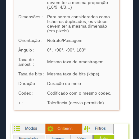
devem ter a mesma proporção
(16/9, 4/3…)
Dimensões :
Para serem considerados como
ficheiros duplicados, os vídeos
devem ter a mesma dimensão
(em pixels)
Orientação :
Retrato/Paisagem
Ângulo :
0°, +90°, -90°, 180°
Taxa de
Mesmo taxa de amostragem.
amost. :
Taxa de bits :
Mesma taxa de bits (kbps).
Duração :
Duração do meio.
Codec :
Codificado com o mesmo codec.
± :
Tolerância (desvio permitido).