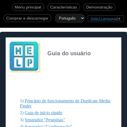
Menu principal
Características
Demonstração
Comprar e descarregar
Select Language
▼
Guia do usuário
1)
Princípio de funcionamento de Duplicate Media
Finder
2)
Guia de início rápido
3)
Separador "Pesquisas"
4)
Separador "Configuração"