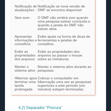
Notificação de
Notificação se nova versão de
atualizações :
DMF se encontra disponível
Sem som :
O DMF não emitirá som quando
uma pesquisa estiver concluída e
quando a janela do DMF não
estiver ativa.
Apresentar
Exibe ajuda na forma de dicas de
informações e
ferramentas e janelas de
conselhos :
conselhos.
Exibir as
Exibir as propriedades dos
propriedades
arquivos ao passar o mouse
dos arquivos :
sobre as miniaturas.
Manter o
Manter o sistema ativo durante as
sistema ativo :
pesquisas.
Hibernar apos
Colocar o computador em
terminar uma
hibernação uma vez as pesquisas
tarefa
superiores a este período (em
prolongada :
minutos) estejam terminadas.
4.2) Separador "Procura"