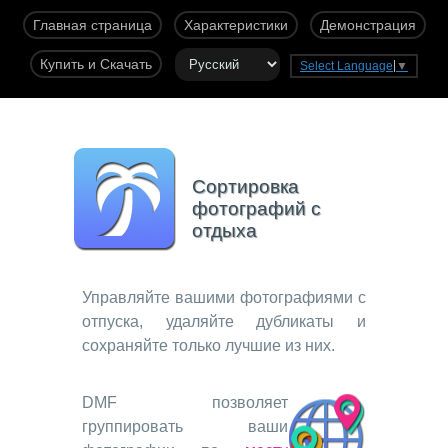
Главная страница
Характеристики
Демонстрация
Купить и Скачать
Select Language
▼
Сортировка
фотографий с
отдыха
Управляйте вашими фотографиями с
отпуска, удаляйте дубликаты и
сохраняйте только лучшие из них.
DMF позволяет
группировать ваши