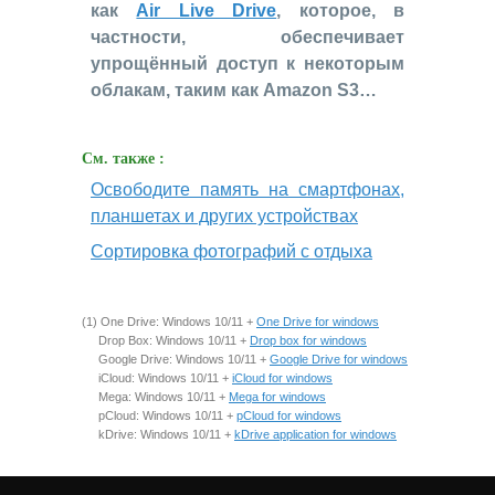
как
Air Live Drive
, которое, в
частности, обеспечивает
упрощённый доступ к некоторым
облакам, таким как Amazon S3…
См. также :
Освободите память на смартфонах,
планшетах и других устройствах
Сортировка фотографий с отдыха
(1) One Drive: Windows 10/11 +
One Drive for windows
Drop Box: Windows 10/11 +
Drop box for windows
Google Drive: Windows 10/11 +
Google Drive for windows
iCloud: Windows 10/11 +
iCloud for windows
Mega: Windows 10/11 +
Mega for windows
pCloud: Windows 10/11 +
pCloud for windows
kDrive: Windows 10/11 +
kDrive application for windows