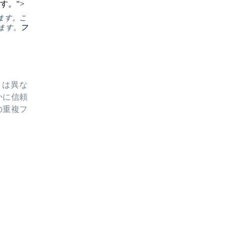
す。">
ます。こ
ます。
フ
とは異な
かに信頼
の重複フ