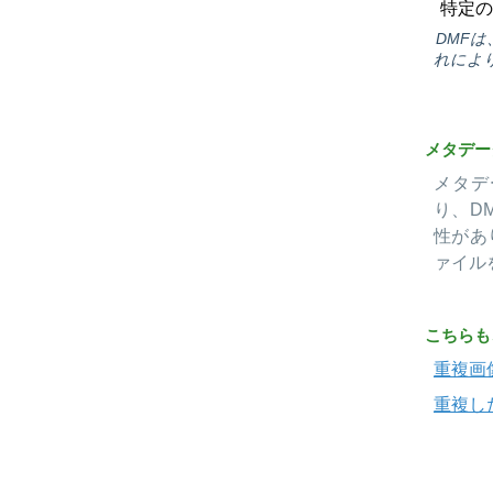
特定の
DMF
れによ
メタデー
メタデ
り、D
性があ
ァイル
こちらも
重複画
重複し