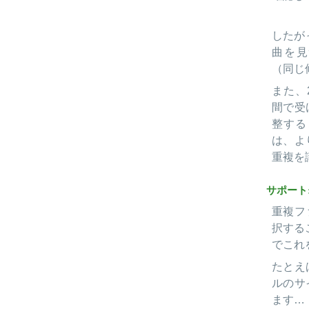
したが
曲を見
（同じ
また、
間で受
整する
は、よ
重複を
サポート
重複フ
択するこ
でこれ
たとえ
ルのサ
ます…