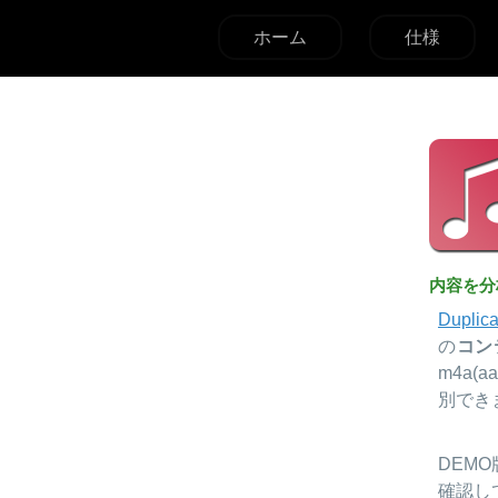
ホーム
仕様
内容を分
Duplica
の
コン
m4a(aa
別でき
DEM
確認し