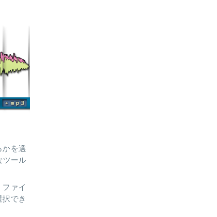
るかを選
まなツール
、ファイ
選択でき