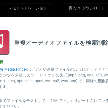
デモンストレーション
購入 ＆ ダウンロード
重複オーディオファイルを検索削
析:
te Media Finder
はビデオや画像ファイルのようにオーディオ
テンツ
を分析します。 いくつかの形式(mp3, ogg, oga, ac3, wma,
c & alac), ape, mpc, opus, wv, mp2, wav, amr).で、同様の
類似
ます。
O版でファイルをテストして、DMFで正しくサポートされてい
てください。