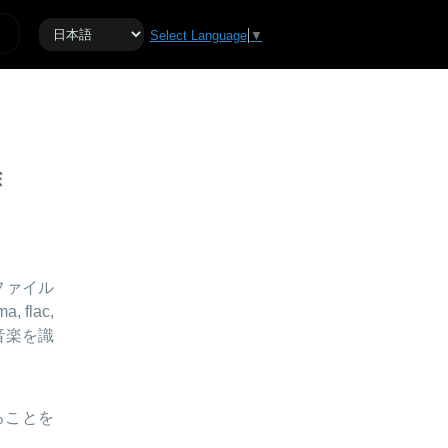
Select Language
▼
除
ファイル
 flac,
音楽を識
ることを