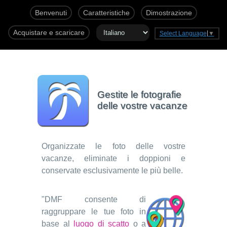
Benvenuti
Caratteristiche
Dimostrazione
Acquistare e scaricare
Select Language
▼
Gestite le fotografie
delle vostre vacanze
Organizzate le foto delle vostre
vacanze, eliminate i doppioni e
conservate esclusivamente le più belle.
"DMF consente di
raggruppare le tue foto in
base al
luogo di scatto
o a