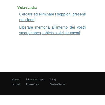
Vedere anche:
Cercare ed eliminare i doppioni presenti
nel cloud
Liberare memoria all'interno dei vostri
smartphones, tablets o altri strumenti
Contatti
Informazioni legali
F.A.Q.
facebook
Piano del sito
Guida dell'utente