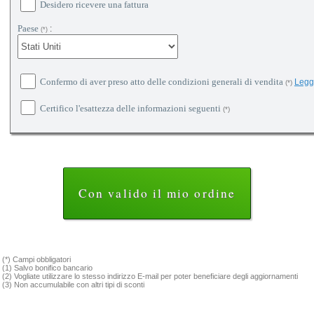
Desidero ricevere una fattura
Paese
:
(*)
Confermo di aver preso atto delle condizioni generali di vendita
Legg
(*)
Certifico l'esattezza delle informazioni seguenti
(*)
(*) Campi obbligatori
(1) Salvo bonifico bancario
(2) Vogliate utilizzare lo stesso indirizzo E-mail per poter beneficiare degli aggiornamenti
(3) Non accumulabile con altri tipi di sconti