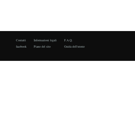
Contatti
Informazioni legali
F.A.Q.
facebook
Piano del sito
Guida dell'utente