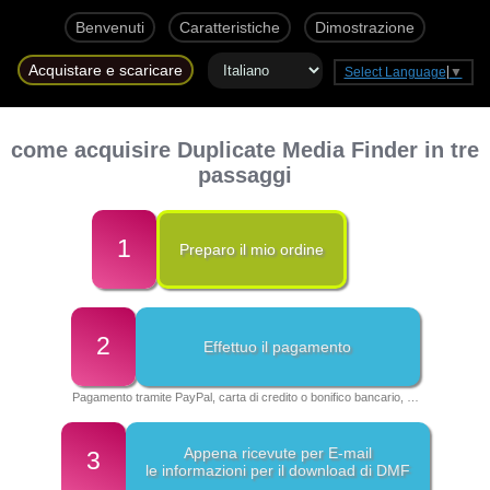
Benvenuti
Caratteristiche
Dimostrazione
Acquistare e scaricare
Select Language
▼
come acquisire Duplicate Media Finder in tre
passaggi
1
Preparo il mio ordine
2
Effettuo il pagamento
Pagamento tramite PayPal, carta di credito o bonifico bancario, …
Appena ricevute per E-mail
3
le informazioni per il download di DMF