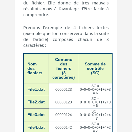
du fichier. Elle donne de très mauvais
résultats mais à l'avantage d'être facile à
comprendre.
Prenons l’exemple de 4 fichiers textes
(exemple que l’on conservera dans la suite
de l’article) composés chacun de 8
caractères :
Contenu
Nom
des
Somme de
des
ficihers
contrôle
fichiers
(8
(SC)
caractères)
SC =
File1.dat
00000123
0+0+0+0+0+1+2+3
=
6
SC =
File2.dat
00000123
0+0+0+0+0+1+2+3
=
6
SC =
File3.dat
00000124
0+0+0+0+0+1+2+4
=
7
SC =
File4.dat
00000142
0+0+0+0+0+1+4+2
=
7