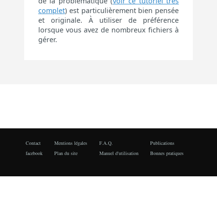
de la problématique (
voir ce tutoriel très
complet
) est particulièrement bien pensée
et originale. À utiliser de préférence
lorsque vous avez de nombreux fichiers à
gérer.
Contact
Mentions légales
F.A.Q.
Publications
facebook
Plan du site
Manuel d'utilisation
Bonnes pratiques