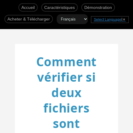
Accueil
Caractéristiques
Démonstration
Acheter & Télécharger
Select Language
▼
Comment
vérifier si
deux
fichiers
sont