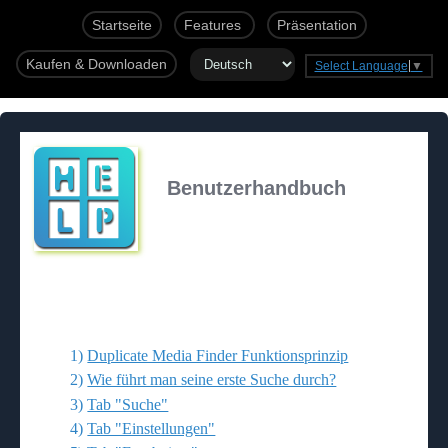
Startseite
Features
Präsentation
Kaufen & Downloaden
Select Language
▼
Benutzerhandbuch
1)
Duplicate Media Finder Funktionsprinzip
2)
Wie führt man seine erste Suche durch?
3)
Tab "Suche"
4)
Tab "Einstellungen"