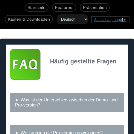
Startseite
Features
Präsentation
Kaufen & Downloaden
Select Language
▼
Häufig gestellte Fragen
► Was ist der Unterschied zwischen der Demo- und
Pro-version?
► Wo kann ich die Pro-version downloaden?